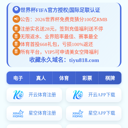
传导和犀利的边路进攻闻名。然而，足球比赛的残酷之
处在于，再华丽的攻势也可能因一次神勇扑救而化为泡
影。突尼斯门将，作为球队防线的最后一道闸门，其临
场状态往往能决定比赛的基调。若他如雄狮般专注，反
应迅捷，扑点如有神助，那么荷兰队的射手们可能陷入
得势不得分的困境。反之，若他状态起伏，判断失误，
橙衣军团便能抓住破绽，用精准的射门撕开胜利的缺
口。因此，分析荷兰队面对突尼斯门将状态能否影响走
势，核心在于评估这位门将的稳定性与荷兰攻击群的心
理韧性之间的博弈。
从战术层面看，荷兰队的进攻套路多变——孟菲斯·德佩
的跑位、加克波的冲击以及邓弗里斯的边路插上，都依
赖最后一击的效率和精准度。如果突尼斯门将状态出
色，他不仅能化解近距离射门，还能通过快速出击破坏
地面直塞，甚至干扰定位球的落点判断。这种表现会迫
使荷兰队改变进攻策略，转而依赖远射或尝试更多传
中。然而，远射需要运气加持，传中则可能被身高马大
的突尼斯后卫线解围。此时，荷兰队的胜率将随突尼斯
门将状态提升而微妙下降。反之，若对手门将紧张或反
应迟钝，荷兰队便能通过早期进球掌控节奏，逐渐扩大
优势。